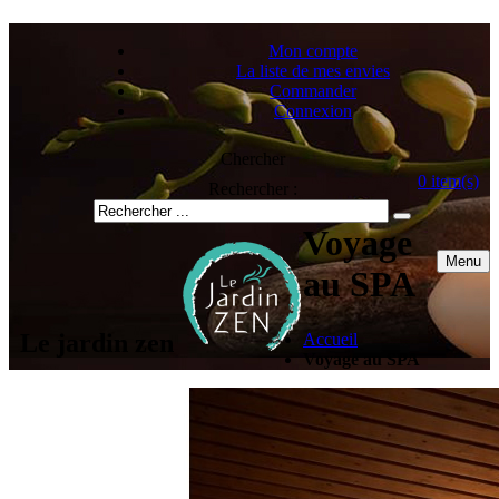
Mon compte
La liste de mes envies
Commander
Connexion
Chercher
0
item(s)
Rechercher :
Voyage
Menu
au SPA
Le jardin zen
Accueil
Voyage au SPA