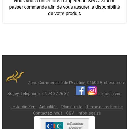
Nous vous conseillons d'appeler au SPA avant de
passer commande afin de vous assurer la disponibilité
de votre produit.
Zone Commerciale de l'Aviation, 01500 Ambérieu-en-
Bugey, Téléphone : 04 74 37 76 82
Le jardin zen
Le Jardin Zen
Actualités
Plan du site
Terme de recherche
Contactez-nous
CGV
Infos légales