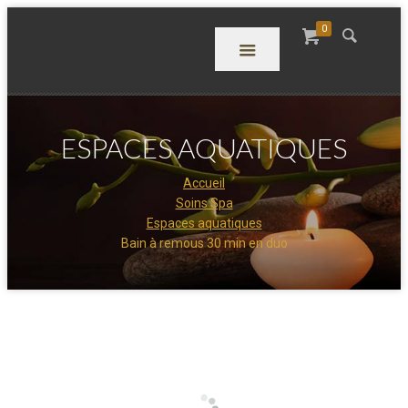
0
ESPACES AQUATIQUES
Accueil
Soins Spa
Espaces aquatiques
Bain à remous 30 min en duo