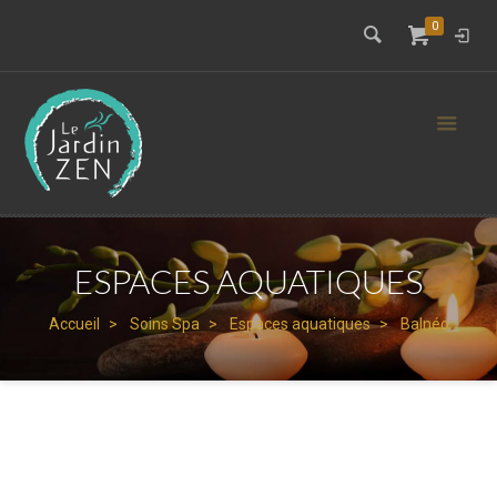
0
ESPACES AQUATIQUES
Accueil
Soins Spa
Espaces aquatiques
Balnéo