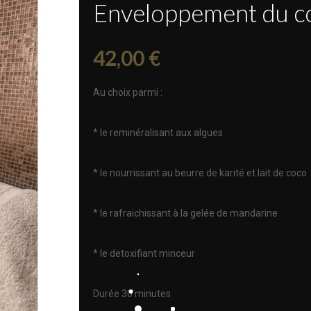
Enveloppement du c
42,00 €
Au choix parmi :
* le reminéralisant aux algues
* le nourrissant au beurre de karité et lait de coco
* le rafraichissant à la gelée de mandarine
* le detoxifiant minceur
Durée 30 minutes