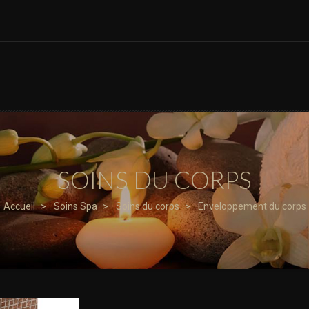
OINS SPA
GALERIE
BONS D'ACHAT
SOINS DU CORPS
Accueil
Soins Spa
Soins du corps
Enveloppement du corps