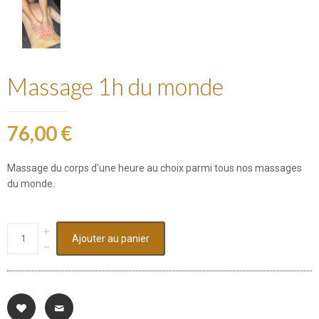
Massage 1h du monde
76,00 €
Massage du corps d'une heure au choix parmi tous nos massages
du monde.
Ajouter au panier