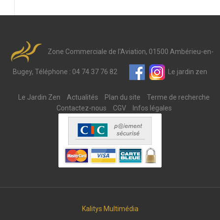
Zone Commerciale de l'Aviation, 01500 Ambérieu-en-
Bugey, Téléphone : 04 74 37 76 82
Le jardin zen
Le Jardin Zen
Actualités
Plan du site
Terme de recherche
Contactez-nous
CGV
Infos légales
Kalitys Multimédia