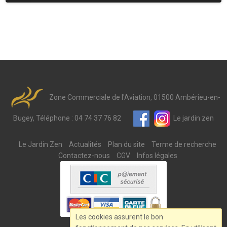
Zone Commerciale de l'Aviation, 01500 Ambérieu-en-
Bugey, Téléphone : 04 74 37 76 82
Le jardin zen
Le Jardin Zen
Actualités
Plan du site
Terme de recherche
Contactez-nous
CGV
Infos légales
Les cookies assurent le bon