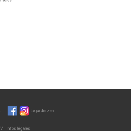
6 82
Le jardin zen
GV
Infos légales