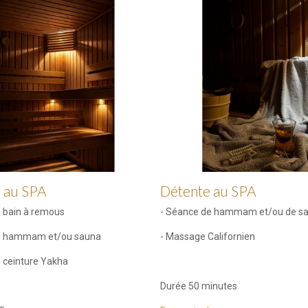
 au SPA
Détente au SPA
 bain à remous
- Séance de hammam et/ou de s
e hammam et/ou sauna
- Massage Californien
 ceinture Yakha
Durée 50 minutes