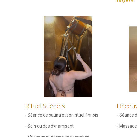
80,00 €
Rituel Suédois
Découv
- Séance de sauna et son rituel finnois
- Séance 
- Soin du dos dynamisant
- Massage 
- Massage suédois dos et jambes