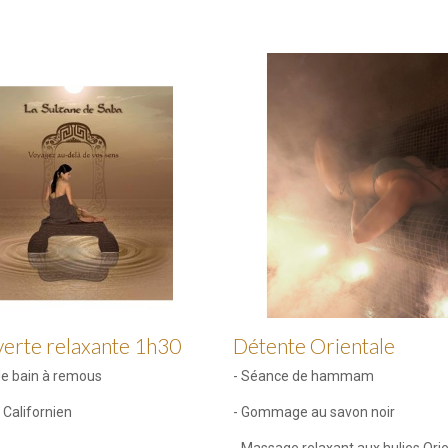
erte relaxante 1h30
Détente Orientale
de bain à remous
- Séance de hammam
Californien
- Gommage au savon noir
- Massage relaxant aux hulies Ori