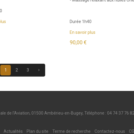
0
plus
Durée 1h40
En savoir plus
90,00 €
1
2
3
e de l'Aviation, 01500 Ambérieu-en-Bugey, Téléphone : 04 74 37 7
Actualités
Plan du site
Terme de recherche
Contactez-nous
C