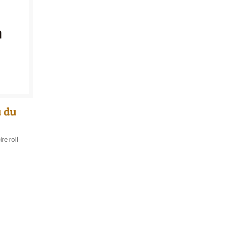
u du
re roll-