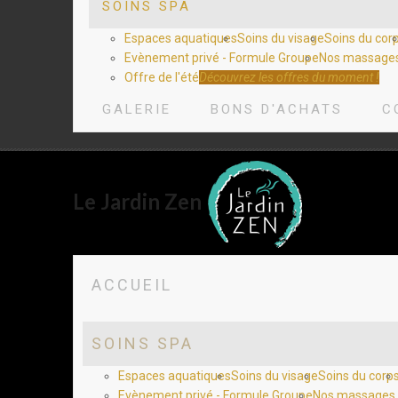
SOINS SPA
Espaces aquatiques
Soins du visage
Soins du cor
Evènement privé - Formule Groupe
Nos massages
Offre de l'été
Découvrez les offres du moment !
GALERIE
BONS D'ACHATS
C
Le Jardin Zen
ACCUEIL
SOINS SPA
Espaces aquatiques
Soins du visage
Soins du corp
Evènement privé - Formule Groupe
Nos massages 