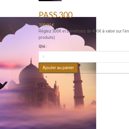
PASS 300
300,00 €
Réglez 300€ et bénéficiez de 400€ à valoir sur l'
produits)
Qté :
Ajouter au panier