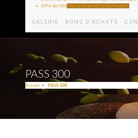
Offre de l'été
Découvrez les offres du moment !
GALERIE
BONS D'ACHATS
CON
PASS 300
Accueil
PASS 300