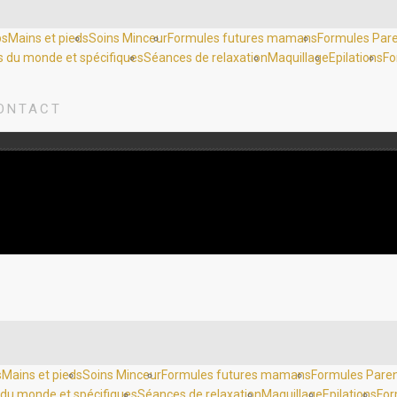
ps
Mains et pieds
Soins Minceur
Formules futures mamans
Formules Par
 du monde et spécifiques
Séances de relaxation
Maquillage
Epilations
Fo
ONTACT
s
Mains et pieds
Soins Minceur
Formules futures mamans
Formules Pare
du monde et spécifiques
Séances de relaxation
Maquillage
Epilations
For