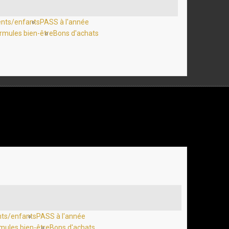
ents/enfants
PASS à l'année
rmules bien-être
Bons d'achats
nts/enfants
PASS à l'année
mules bien-être
Bons d'achats