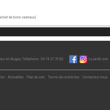
 achat de bons cadeaux)
rieu-en-Bugey, Téléphone : 04 74 37 76 82
Le jardin zen
Zen
Actualités
Plan du site
Terme de recherche
Contactez-nous