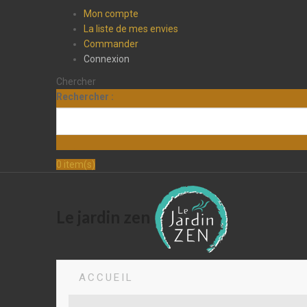
Mon compte
La liste de mes envies
Commander
Connexion
Chercher
Rechercher :
0
item(s)
Le jardin zen
ACCUEIL