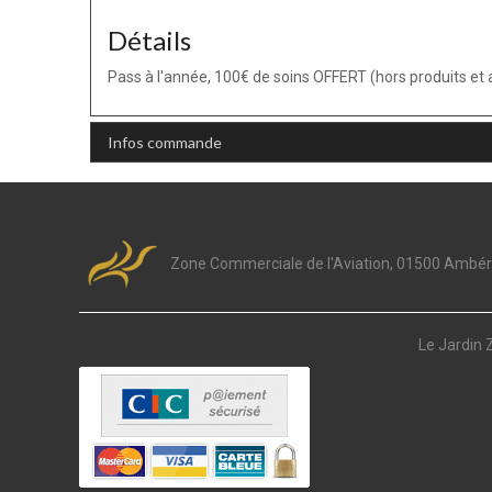
Détails
Pass à l'année, 100€ de soins OFFERT (hors produits et
Infos commande
Zone Commerciale de l'Aviation, 01500 Ambé
Le Jardin 