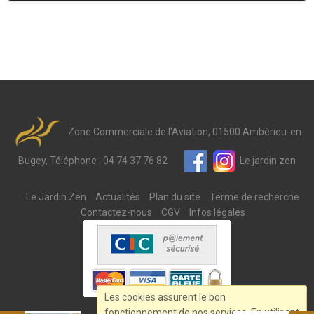
Zone Commerciale de l'Aviation, 01500 Ambérieu-en-
Bugey, Téléphone : 04 74 37 76 82
Le jardin zen
Le Jardin Zen
Actualités
Plan du site
Terme de recherche
Contactez-nous
CGV
Infos légales
Les cookies assurent le bon
fonctionnement de nos services. En utilisant