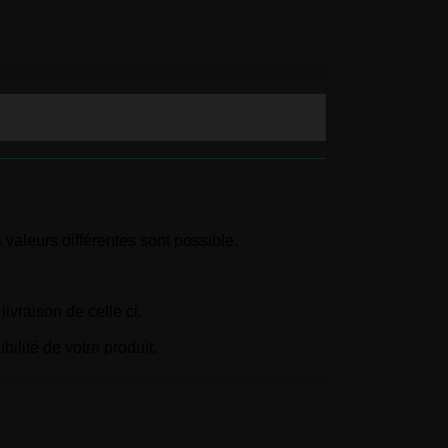
valeurs différentes sont possible.
ivraison de celle ci.
lité de votre produit.