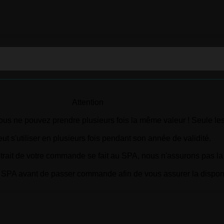
Attention
ous ne pouvez prendre plusieurs fois la même valeur ! Seule les 
eut s'utiliser en plusieurs fois pendant son année de validité.
etrait de votre commande se fait au SPA, nous n'assurons pas la l
SPA avant de passer commande afin de vous assurer la disponibi