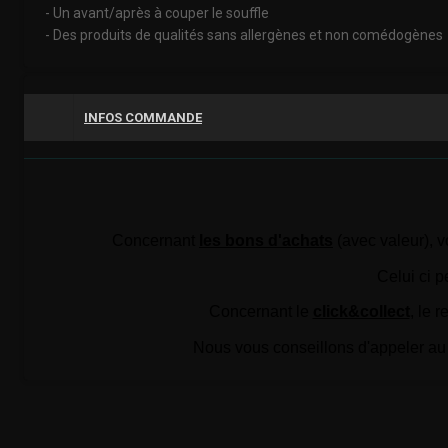
- Un avant/après à couper le souffle
- Des produits de qualités sans allergènes et non comédogènes
INFOS COMMANDE
Concernant
les bons d'achats
(avec valeur), v
Celui ci p
Concernant le
click&collect
,
le r
Nous vous conseillons d'appeler au 