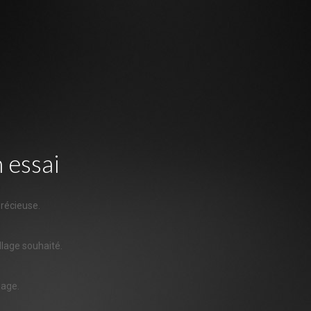
 essai
précieuse.
llage souhaité.
sage.