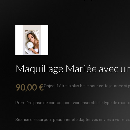
Maquillage Mariée avec un
90,00 €
Objectif être la plus belle pour cette journée si 
Première prise de contact pour voir ensemble le type de maqui
Séance d'essai pour peaufiner et adapter vos envies à votre vi