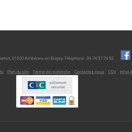
iation, 01500 Ambérieu-en-Bugey, Téléphone : 04 74 37 76 82
és
Plan du site
Terme de recherche
Contactez-nous
CGV
Infos 